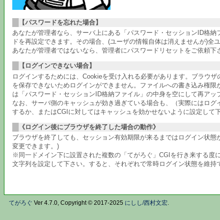
【パスワードを忘れた場合】
あなたが管理者なら、サーバ上にある「パスワード・セッションID格
ドを再設定できます。その場合、(ユーザの情報自体は消えませんが)全
あなたが管理者ではないなら、管理者にパスワードリセットをご依頼下
【ログインできない場合】
ログインするためには、Cookieを受け入れる必要があります。ブラウ
を保存できないためログインができません。ファイルへの書き込み権限
は「パスワード・セッションID格納ファイル」の中身を空にして再アッ
なお、サーバ側のキャッシュが効き過ぎている場合も、（実際にはログ
するか、またはCGIに対してはキャッシュを効かせないように設定して
《ログイン後にブラウザを終了した場合の動作》
ブラウザを終了しても、セッション有効期限が来るまではログイン状態が
変更できます。)
※同一ドメイン下に設置された複数の「てがろぐ」CGIを行き来する度に
文字列を設定して下さい。すると、それぞれで常時ログイン状態を維持でき
てがろぐ
Ver 4.7.0, Copyright © 2017-2025
にしし/西村文宏
.