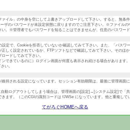
納ファイル」の中身を空にして上書きアップロードして下さい。すると、無条
ユーザのパスワードが未設定状態に戻りますのでご注意下さい。※ファイルの
さい。※管理者でもパスワードを知ることはできませんが、任意のパスワード
ザの設定で、Cookieを拒否していないか確認してみて下さい。また、「パス
が正しく設定されているか、FTPソフトなどで確認してみて下さい。そのほ
プロードしてみて下さい。
インできているのに）ログイン画面が何度も表示され続ける場合があります。
下さい。
維持される設定になっています。セッション有効期限は、最後に管理画面にア
自動ログアウトしてしまう場合は、管理画面の[設定]→[システム設定]で「
ます。（このCGIの識別コードは fJWSe になっています。他と重複し
てがろぐHOMEへ戻る